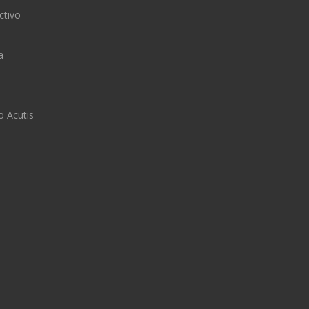
ctivo
a
o Acutis