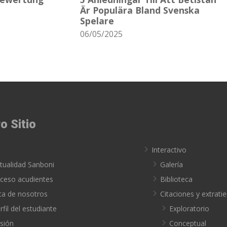
Är Populära Bland Svenska
Spelare
06/05/2025
o Sitio
o
Interactivo
tualidad Sanboni
Galería
ceso acudientes
Biblioteca
ca de nosotros
Citaciones y extrat
rfil del estudiante
Exploratorio
sión
Conceptual