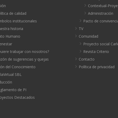
sión
Contextual-Proye
lítica de calidad
Administración
mbolos institucionales
Pacto de convivenci
estra historia
TV
nto Humano
Comunidad
enestar
Proyecto social Carl
uiere trabajar con nosotros?
Revista Criterio
zón de sugerencias y quejas
Contacto
ión del Conocimiento
Política de privacidad
laVirtual SBL
ducción
glamento de PI
oyectos Destacados