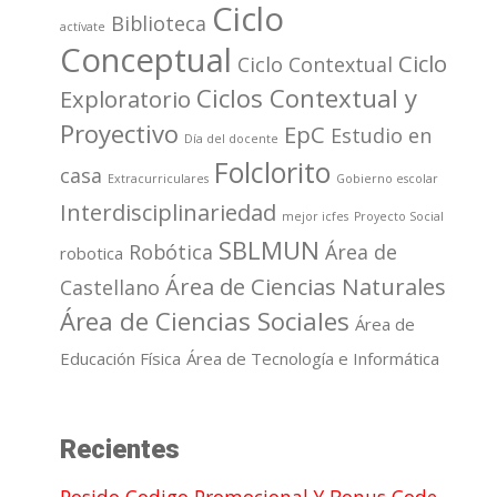
Ciclo
Biblioteca
actívate
Conceptual
Ciclo
Ciclo Contextual
Ciclos Contextual y
Exploratorio
Proyectivo
EpC
Estudio en
Día del docente
Folclorito
casa
Extracurriculares
Gobierno escolar
Interdisciplinariedad
mejor icfes
Proyecto Social
SBLMUN
Robótica
Área de
robotica
Área de Ciencias Naturales
Castellano
Área de Ciencias Sociales
Área de
Educación Física
Área de Tecnología e Informática
Recientes