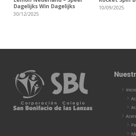
Dagelijks Win Dagelijks
10/09/2025
30/12/2025
Nuestr
Inici
Ac
Ac
Acer
Pe
Mi