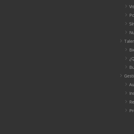
Vi
Po
Sí
Nu
Tale
Bi
¿Q
Bu
Gest
Au
In
Re
Pr