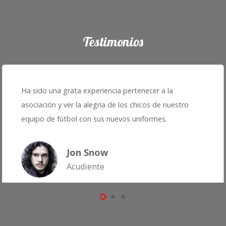
Testimonios
Ha sido una grata experiencia pertenecer a la
asociación y ver la alegría de los chicos de nuestro
equipo de fútbol con sus nuevos uniformes.
Jon Snow
Acudiente