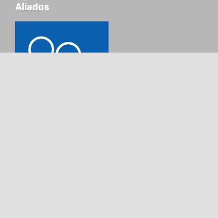
Aliados
keyboard_arrow_up
Contáctenos