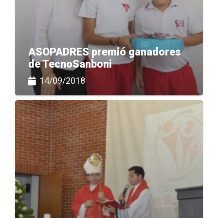
ASOPADRES premió ganadores
de TecnoSanboni
14/09/2018