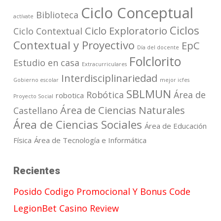
Ciclo Conceptual
Biblioteca
actívate
Ciclos
Ciclo Exploratorio
Ciclo Contextual
Contextual y Proyectivo
EpC
Día del docente
Folclorito
Estudio en casa
Extracurriculares
Interdisciplinariedad
Gobierno escolar
mejor icfes
SBLMUN
Robótica
Área de
robotica
Proyecto Social
Área de Ciencias Naturales
Castellano
Área de Ciencias Sociales
Área de Educación
Física
Área de Tecnología e Informática
Recientes
Posido Codigo Promocional Y Bonus Code
LegionBet Casino Review