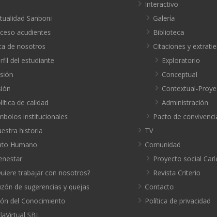
o
Interactivo
tualidad Sanboni
Galería
ceso acudientes
Biblioteca
ca de nosotros
Citaciones y extrat
rfil del estudiante
Exploratorio
sión
Conceptual
sión
Contextual-Proye
lítica de calidad
Administración
mbolos institucionales
Pacto de convivenci
estra historia
TV
nto Humano
Comunidad
enestar
Proyecto social Carl
uiere trabajar con nosotros?
Revista Criterio
zón de sugerencias y quejas
Contacto
ión del Conocimiento
Política de privacidad
laVirtual SBL