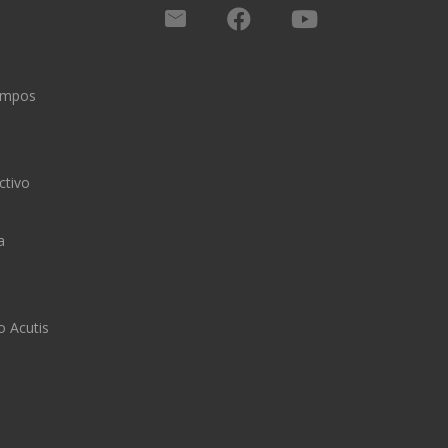
iempos
ctivo
a
o Acutis