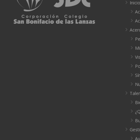
Inici
Ac
Ac
Acer
Pe
Mi
Vi
Po
Sí
Nu
Tale
Bi
¿Q
Bu
Gest
Au