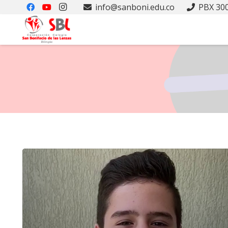
info@sanboni.edu.co
PBX 300