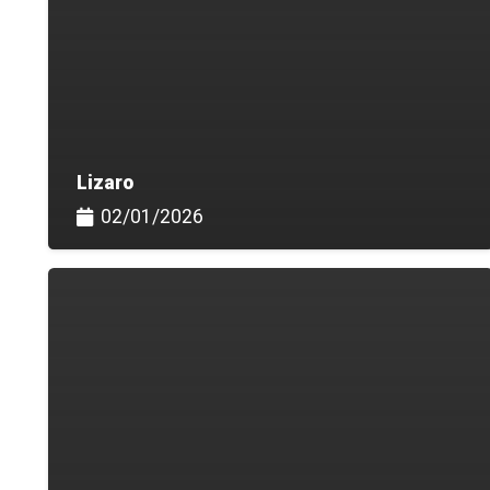
Lizaro
02/01/2026