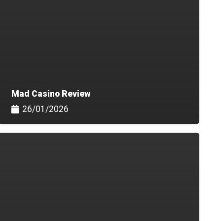
Mad Casino Review
26/01/2026