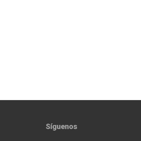
Síguenos