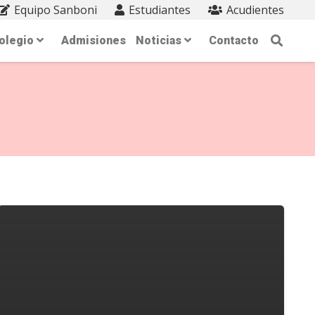
Equipo Sanboni
Estudiantes
Acudientes
olegio
Admisiones
Noticias
Contacto