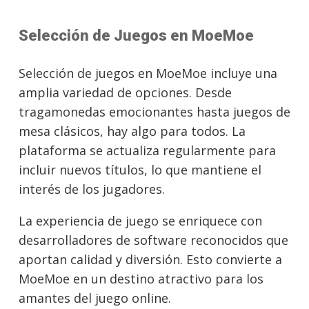
Selección de Juegos en MoeMoe
Selección de juegos en MoeMoe incluye una
amplia variedad de opciones. Desde
tragamonedas emocionantes hasta juegos de
mesa clásicos, hay algo para todos. La
plataforma se actualiza regularmente para
incluir nuevos títulos, lo que mantiene el
interés de los jugadores.
La experiencia de juego se enriquece con
desarrolladores de software reconocidos que
aportan calidad y diversión. Esto convierte a
MoeMoe en un destino atractivo para los
amantes del juego online.