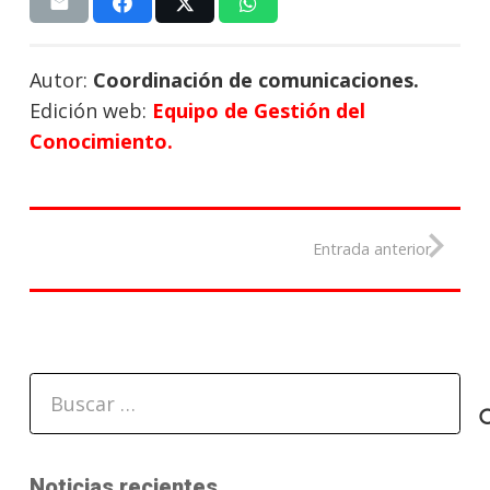
Autor:
Coordinación de comunicaciones.
Edición web:
Equipo de Gestión del
Conocimiento.
Entrada anterior
Buscar:
Noticias recientes