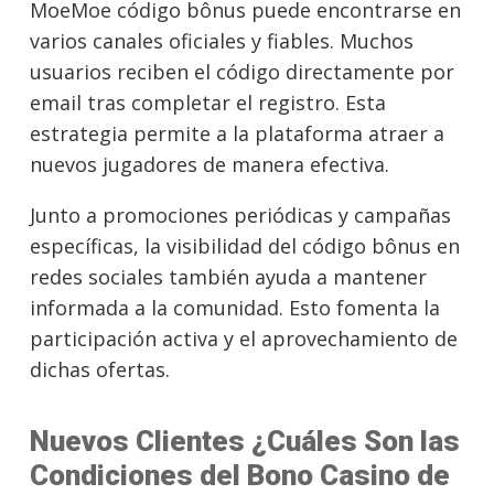
MoeMoe código bônus puede encontrarse en
varios canales oficiales y fiables. Muchos
usuarios reciben el código directamente por
email tras completar el registro. Esta
estrategia permite a la plataforma atraer a
nuevos jugadores de manera efectiva.
Junto a promociones periódicas y campañas
específicas, la visibilidad del código bônus en
redes sociales también ayuda a mantener
informada a la comunidad. Esto fomenta la
participación activa y el aprovechamiento de
dichas ofertas.
Nuevos Clientes ¿Cuáles Son las
Condiciones del Bono Casino de