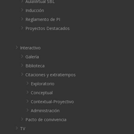
AulaVirtual SBL
Inducción
Reglamento de PI
Proyectos Destacados
Interactivo
Galería
Biblioteca
Citaciones y extratiempos
Exploratorio
Conceptual
Contextual-Proyectivo
Administración
Pacto de convivencia
TV