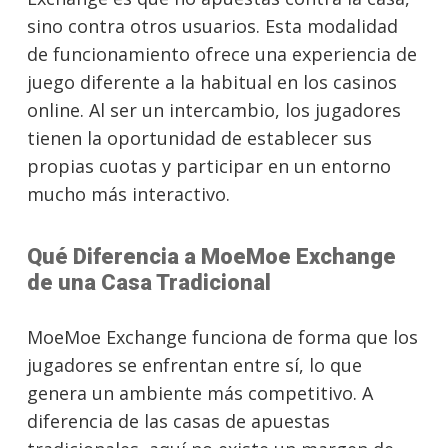
sino contra otros usuarios. Esta modalidad
de funcionamiento ofrece una experiencia de
juego diferente a la habitual en los casinos
online. Al ser un intercambio, los jugadores
tienen la oportunidad de establecer sus
propias cuotas y participar en un entorno
mucho más interactivo.
Qué Diferencia a MoeMoe Exchange
de una Casa Tradicional
MoeMoe Exchange funciona de forma que los
jugadores se enfrentan entre sí, lo que
genera un ambiente más competitivo. A
diferencia de las casas de apuestas