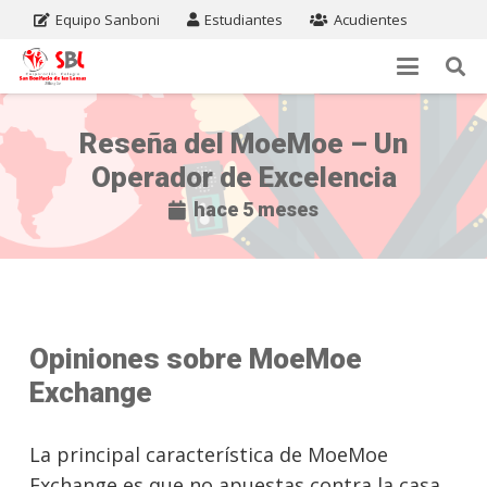
Equipo Sanboni
Estudiantes
Acudientes
Reseña del MoeMoe – Un
Operador de Excelencia
hace 5 meses
Opiniones sobre MoeMoe
Exchange
La principal característica de MoeMoe
Exchange es que no apuestas contra la casa,