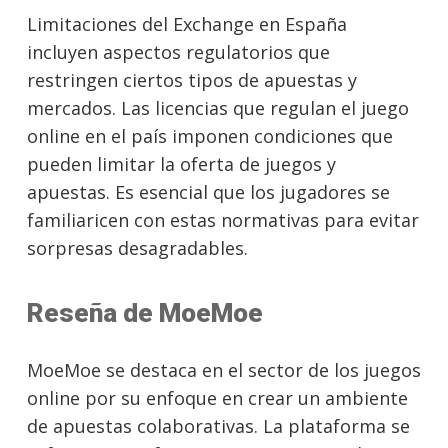
Limitaciones del Exchange en España
incluyen aspectos regulatorios que
restringen ciertos tipos de apuestas y
mercados. Las licencias que regulan el juego
online en el país imponen condiciones que
pueden limitar la oferta de juegos y
apuestas. Es esencial que los jugadores se
familiaricen con estas normativas para evitar
sorpresas desagradables.
Reseña de MoeMoe
MoeMoe se destaca en el sector de los juegos
online por su enfoque en crear un ambiente
de apuestas colaborativas. La plataforma se