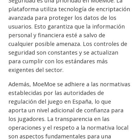
Seguridad es una prioridad en MoeMoe. La
plataforma utiliza tecnología de encriptación
avanzada para proteger los datos de los
usuarios. Esto garantiza que la información
personal y financiera esté a salvo de
cualquier posible amenaza. Los controles de
seguridad son constantes y se actualizan
para cumplir con los estándares más
exigentes del sector.
Además, MoeMoe se adhiere a las normativas
establecidas por las autoridades de
regulación del juego en España, lo que
aporta un nivel adicional de confianza para
los jugadores. La transparencia en las
operaciones y el respeto a la normativa local
son aspectos fundamentales para una