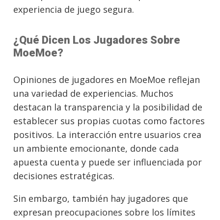
experiencia de juego segura.
¿Qué Dicen Los Jugadores Sobre
MoeMoe?
Opiniones de jugadores en MoeMoe reflejan
una variedad de experiencias. Muchos
destacan la transparencia y la posibilidad de
establecer sus propias cuotas como factores
positivos. La interacción entre usuarios crea
un ambiente emocionante, donde cada
apuesta cuenta y puede ser influenciada por
decisiones estratégicas.
Sin embargo, también hay jugadores que
expresan preocupaciones sobre los límites