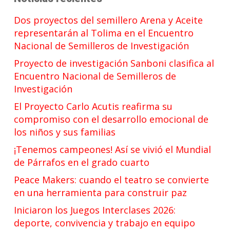
Dos proyectos del semillero Arena y Aceite
representarán al Tolima en el Encuentro
Nacional de Semilleros de Investigación
Proyecto de investigación Sanboni clasifica al
Encuentro Nacional de Semilleros de
Investigación
El Proyecto Carlo Acutis reafirma su
compromiso con el desarrollo emocional de
los niños y sus familias
¡Tenemos campeones! Así se vivió el Mundial
de Párrafos en el grado cuarto
Peace Makers: cuando el teatro se convierte
en una herramienta para construir paz
Iniciaron los Juegos Interclases 2026:
deporte, convivencia y trabajo en equipo