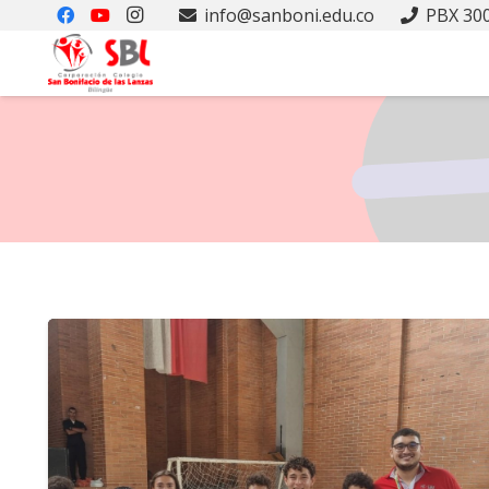
info@sanboni.edu.co
PBX 300