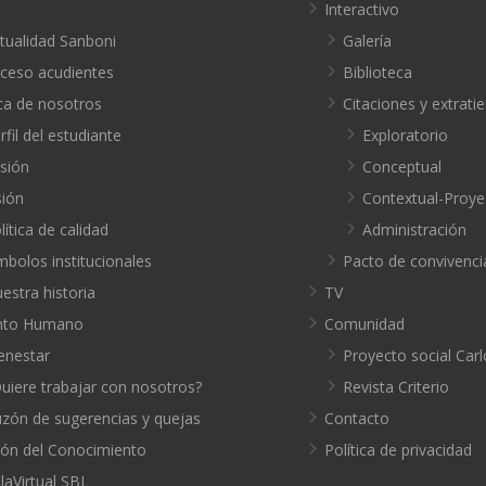
o
Interactivo
tualidad Sanboni
Galería
ceso acudientes
Biblioteca
ca de nosotros
Citaciones y extrat
rfil del estudiante
Exploratorio
sión
Conceptual
sión
Contextual-Proye
lítica de calidad
Administración
mbolos institucionales
Pacto de convivenci
estra historia
TV
nto Humano
Comunidad
enestar
Proyecto social Carl
uiere trabajar con nosotros?
Revista Criterio
zón de sugerencias y quejas
Contacto
ión del Conocimiento
Política de privacidad
laVirtual SBL