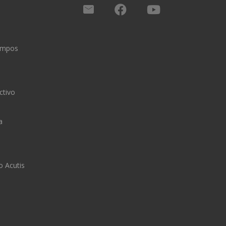
iempos
ctivo
a
o Acutis