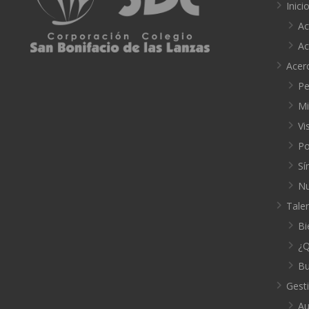
Inici
Ac
Ac
Acer
Pe
Mi
Vi
Po
Sí
Nu
Tale
Bi
¿Q
Bu
Gest
Au