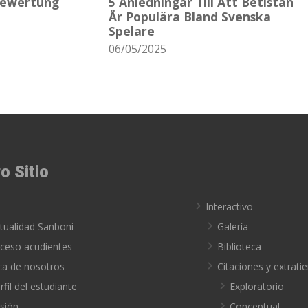
Bewertung
5 Anledningar Till Att Betistan
Är Populära Bland Svenska
Spelare
06/05/2025
o Sitio
o
Interactivo
tualidad Sanboni
Galería
ceso acudientes
Biblioteca
ca de nosotros
Citaciones y extrat
rfil del estudiante
Exploratorio
sión
Conceptual