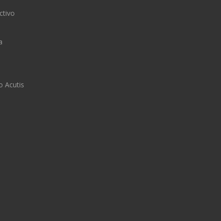
ctivo
a
o Acutis