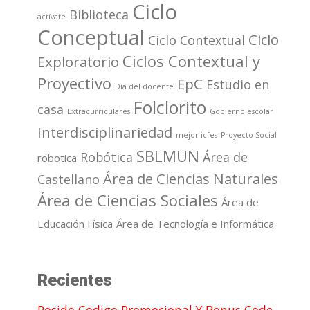
Ciclo
Biblioteca
actívate
Conceptual
Ciclo
Ciclo Contextual
Ciclos Contextual y
Exploratorio
Proyectivo
EpC
Estudio en
Día del docente
Folclorito
casa
Extracurriculares
Gobierno escolar
Interdisciplinariedad
mejor icfes
Proyecto Social
SBLMUN
Robótica
Área de
robotica
Área de Ciencias Naturales
Castellano
Área de Ciencias Sociales
Área de
Educación Física
Área de Tecnología e Informática
Recientes