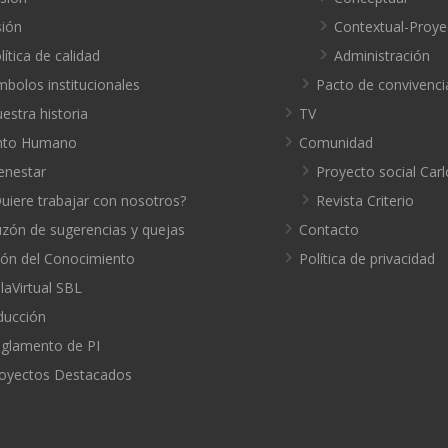
sión
Contextual-Proye
lítica de calidad
Administración
mbolos institucionales
Pacto de convivenci
estra historia
TV
nto Humano
Comunidad
enestar
Proyecto social Carl
uiere trabajar con nosotros?
Revista Criterio
zón de sugerencias y quejas
Contacto
ión del Conocimiento
Política de privacidad
laVirtual SBL
ducción
glamento de PI
oyectos Destacados