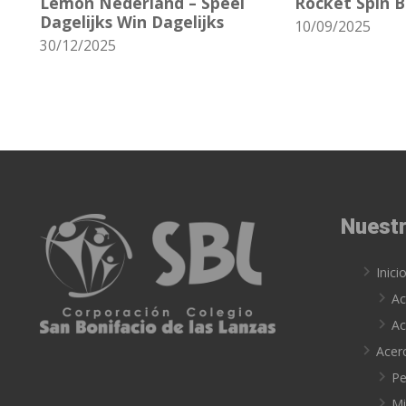
Lemon Nederland – Speel
Rocket Spin 
Dagelijks Win Dagelijks
10/09/2025
30/12/2025
Nuestr
Inici
Ac
Ac
Acer
Pe
Mi