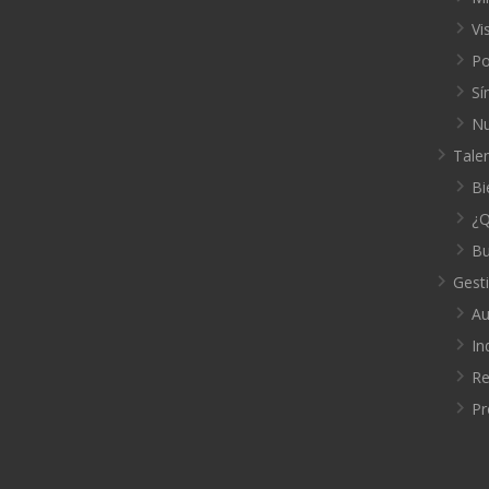
Vi
Po
Sí
Nu
Tale
Bi
¿Q
Bu
Gest
Au
In
Re
Pr