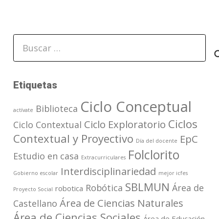
Buscar:
Etiquetas
Ciclo Conceptual
Biblioteca
actívate
Ciclos
Ciclo Exploratorio
Ciclo Contextual
Contextual y Proyectivo
EpC
Día del docente
Folclorito
Estudio en casa
Extracurriculares
Interdisciplinariedad
Gobierno escolar
mejor icfes
SBLMUN
Robótica
Área de
robotica
Proyecto Social
Área de Ciencias Naturales
Castellano
Área de Ciencias Sociales
Área de Educación