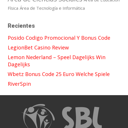
Física
Área de Tecnología e Informática
Recientes
Posido Codigo Promocional Y Bonus Code
LegionBet Casino Review
Lemon Nederland – Speel Dagelijks Win
Dagelijks
Wbetz Bonus Code 25 Euro Welche Spiele
RiverSpin