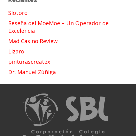
Slotoro
Reseña del MoeMoe – Un Operador de
Excelencia
Mad Casino Review
Lizaro
pinturascreatex
Dr. Manuel Zúñiga