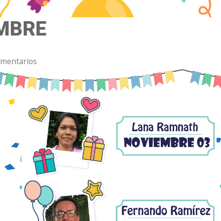
MBRE
omentarios