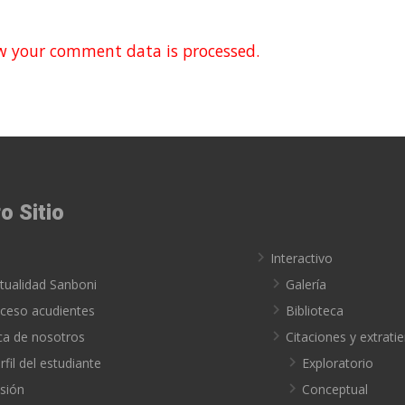
w your comment data is processed.
o Sitio
o
Interactivo
tualidad Sanboni
Galería
ceso acudientes
Biblioteca
ca de nosotros
Citaciones y extrat
rfil del estudiante
Exploratorio
sión
Conceptual