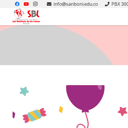
info@sanboni.edu.co
PBX 300