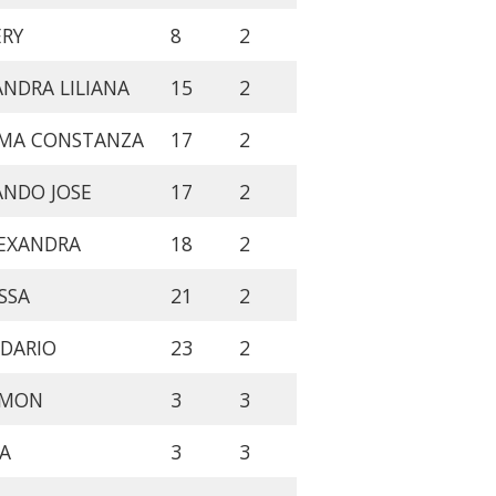
ERY
8
2
NDRA LILIANA
15
2
RMA CONSTANZA
17
2
ANDO JOSE
17
2
LEXANDRA
18
2
SSA
21
2
DARIO
23
2
AMON
3
3
SA
3
3