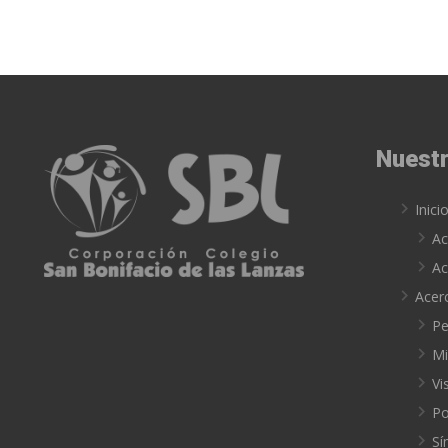
Nuestr
Inici
Ac
Ac
Acer
Pe
Mi
Vi
Po
Sí