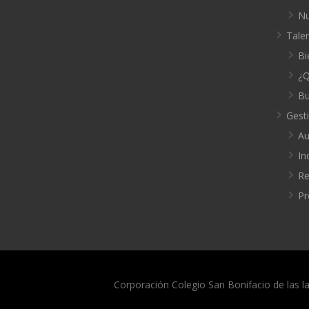
Nu
Tale
Bi
¿Q
Bu
Gest
Au
In
Re
Pr
Corporación Colegio San Bonifacio de las l