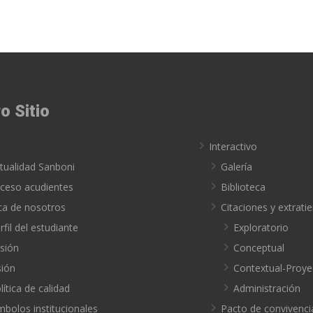
o Sitio
o
Interactivo
tualidad Sanboni
Galería
ceso acudientes
Biblioteca
ca de nosotros
Citaciones y extrat
rfil del estudiante
Exploratorio
sión
Conceptual
sión
Contextual-Proye
lítica de calidad
Administración
mbolos institucionales
Pacto de convivenci