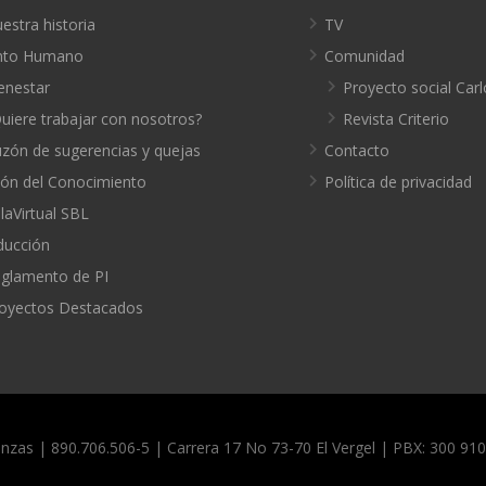
estra historia
TV
nto Humano
Comunidad
enestar
Proyecto social Carl
uiere trabajar con nosotros?
Revista Criterio
zón de sugerencias y quejas
Contacto
ión del Conocimiento
Política de privacidad
laVirtual SBL
ducción
glamento de PI
oyectos Destacados
anzas | 890.706.506-5 | Carrera 17 No 73-70 El Vergel | PBX: 300 9