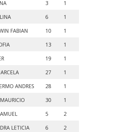
ANA
3
1
LINA
6
1
WIN FABIAN
10
1
OFIA
13
1
ER
19
1
MARCELA
27
1
LERMO ANDRES
28
1
 MAURICIO
30
1
SAMUEL
5
2
DRA LETICIA
6
2