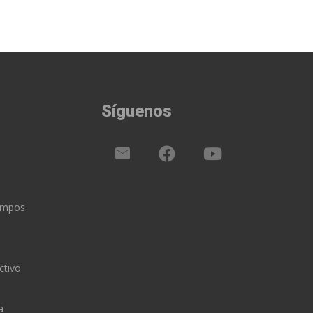
Síguenos
iempos
ctivo
a