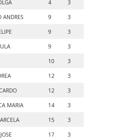
OLGA
4
3
O ANDRES
9
3
LIPE
9
3
AULA
9
3
10
3
DREA
12
3
ICARDO
12
3
CA MARIA
14
3
MARCELA
15
3
JOSE
17
3