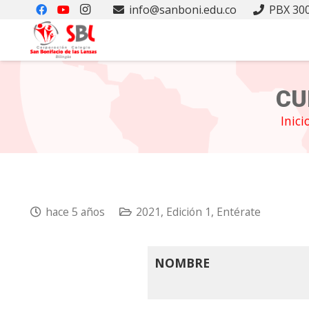
info@sanboni.edu.co
PBX 300
CU
Inici
hace 5 años
2021
,
Edición 1
,
Entérate
NOMBRE