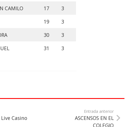
AN CAMILO
17
3
19
3
DRA
30
3
GUEL
31
3
Entrada anterior
 Live Casino
ASCENSOS EN EL
COLEGIO