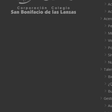
Ac
Ac
Acer
Pe
Mi
Vi
Po
Sí
Nu
Tale
Bi
¿Q
Bu
Gest
Au