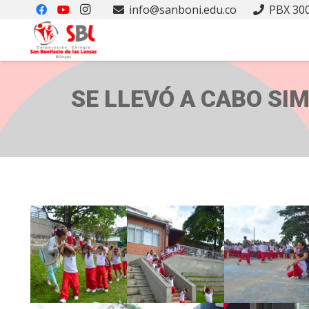
info@sanboni.edu.co
PBX 300
SE LLEVÓ A CABO SI