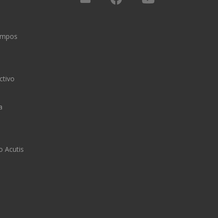
iempos
ctivo
a
o Acutis