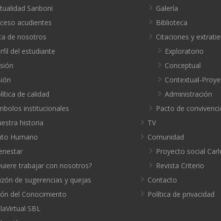
tualidad Sanboni
Galería
ceso acudientes
Biblioteca
ca de nosotros
Citaciones y extrat
rfil del estudiante
Exploratorio
sión
Conceptual
sión
Contextual-Proye
lítica de calidad
Administración
mbolos institucionales
Pacto de convivenci
estra historia
TV
nto Humano
Comunidad
enestar
Proyecto social Carl
uiere trabajar con nosotros?
Revista Criterio
zón de sugerencias y quejas
Contacto
ión del Conocimiento
Política de privacidad
laVirtual SBL