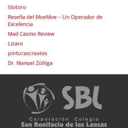
Slotoro
Reseña del MoeMoe – Un Operador de
Excelencia
Mad Casino Review
Lizaro
pinturascreatex
Dr. Manuel Zúñiga