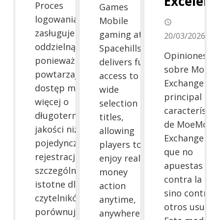
Excelenc
Proces
Games
logowania
Mobile
access_time
zasługuje na
gaming at
20/03/2026
oddzielną uwagę
Spacehills
Opiniones
ponieważ
delivers full
sobre MoeM
powtarzający się
access to a
Exchange La
dostęp mówi
wide
principal
więcej o
selection of
característic
długoterminowej
titles,
de MoeMoe
jakości niż
allowing
Exchange es
pojedyncza
players to
que no
rejestracja. To
enjoy real
apuestas
szczególnie
money
contra la cas
istotne dla
action
sino contra
czytelników
anytime,
otros usuario
porównujących
anywhere.