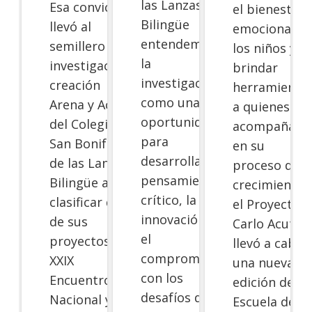
las Lanzas
Esa convicción
el bienestar
Bilingüe
llevó al
emocional d
entendemos
semillero de
los niños y
la
investigación-
brindar
investigación
creación
herramienta
como una
Arena y Aceite
a quienes los
oportunidad
del Colegio
acompañan
para
San Bonifacio
en su
desarrollar el
de las Lanzas
proceso de
pensamiento
Bilingüe a
crecimiento,
crítico, la
clasificar dos
el Proyecto
innovación y
de sus
Carlo Acutis
el
proyectos al
llevó a cabo
compromiso
XXIX
una nueva
con los
Encuentro
edición de su
desafíos de
Nacional y
Escuela de