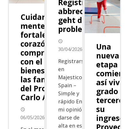
Registrierung
abbrechen –
Cuidar la
geht das
mente,
problemlos?
fortalecer el
corazón: un
access_time
Una
30/04/2026
compromiso
nueva
con el
Registrarse
etapa
bienestar de
en
comienz
Majestico
las familias
así vivió
Spain –
del Proyecto
grado
Simple y
Carlo Acutis
tercero
rápido En
su
mi opinión,
access_time
ingreso 
darse de
06/05/2026
Proyect
alta en este