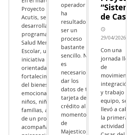
En el marco del
operador
“Sistem
Proyecto Carlo
ha
de Casas
Acutis, se
resultado
desarrolla el
ser un
access_time
programa de
29/04/2026
proceso
Salud Mental
bastante
Con una
Escolar, una
sencillo. No
jornada llena
iniciativa
es
de
orientada al
necesario
movimiento,
fortalecimiento
dar los
integración
del bienestar
datos de tu
y trabajo en
emocional de
tarjeta de
equipo, se
niños, niñas y sus
crédito al
llevó a cabo
familias, a través
momento
la primera
de un proceso de
de
actividad de
acompañamiento
Majestico
Casas del