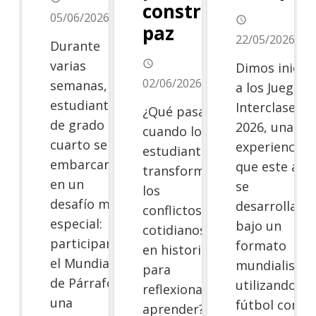
construir
05/06/2026
access_time
paz
22/05/2026
Durante
varias
access_time
Dimos inicio
02/06/2026
semanas, los
a los Juegos
estudiantes
Interclases
¿Qué pasa
de grado
2026, una
cuando los
cuarto se
experiencia
estudiantes
embarcaron
que este año
transforman
en un
se
los
desafío muy
desarrollará
conflictos
especial:
bajo un
cotidianos
participar en
formato
en historias
el Mundial
mundialista,
para
de Párrafos,
utilizando el
reflexionar y
una
fútbol como
aprender?