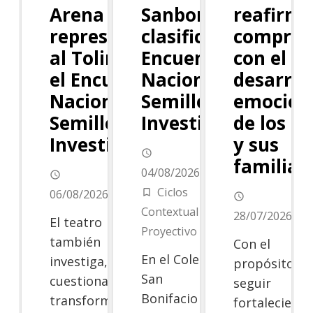
Arena y Aceite
Sanboni
reafirma
representarán
clasifica al
comprom
al Tolima en
Encuentro
con el
el Encuentro
Nacional de
desarrol
Nacional de
Semilleros de
emocion
Semilleros de
Investigación
de los n
Investigación
y sus
access_time
familias
04/08/2026
access_time
Ciclos
06/08/2026
turned_in_not
access_time
Contextual y
28/07/2026
El teatro
Proyectivo
también
Con el
En el Colegio
investiga,
propósito de
San
cuestiona y
seguir
Bonifacio de
transforma.
fortaleciend