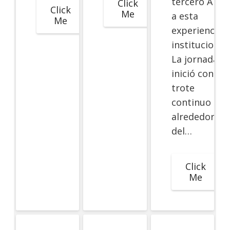
tercero A y B
Click
Click
Me
a esta
Me
experiencia
institucional.
La jornada
inició con un
trote
continuo
alrededor
del…
Click
Me