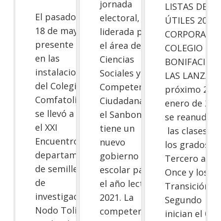
jornada
LISTAS DE
El pasado 17 y
electoral,
ÚTILES 2021
18 de mayo del
liderada por
CORPORACI
presente año,
el área de
COLEGIO SA
en las
Ciencias
BONIFACIO D
instalaciones
Sociales y
LAS LANZAS E
del Colegio
Competencias
próximo 25 
Comfatolima
Ciudadanas,
enero de 202
se llevó a cabo
el Sanboni
se reanudar
el XXI
tiene un
las clases de
Encuentro
nuevo
los grados
departamental
gobierno
Tercero a
de semilleros
escolar para
Once y los de
de
el año lectivo
Transición a
investigación –
2021. La
Segundo
Nodo Tolima,
competencia
inician el 01 