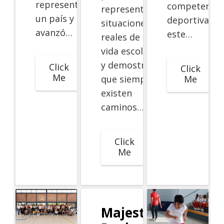
representó
competencia
representar
un país y
deportiva,
situaciones
avanzó…
este…
reales de la
vida escolar
y demostrar
Click
Click
Me
Me
que siempre
existen
caminos…
Click
Me
Majestico