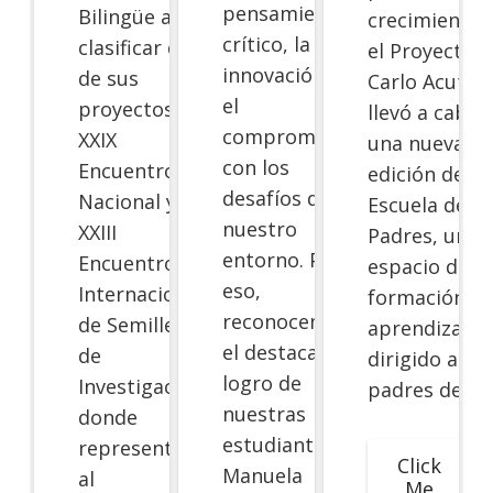
pensamiento
Bilingüe a
crecimiento,
crítico, la
clasificar dos
el Proyecto
innovación y
de sus
Carlo Acutis
el
proyectos al
llevó a cabo
compromiso
XXIX
una nueva
con los
Encuentro
edición de su
desafíos de
Nacional y
Escuela de
nuestro
XXIII
Padres, un
entorno. Por
Encuentro
espacio de
eso,
Internacional
formación y
reconocemos
de Semilleros
aprendizaje
el destacado
de
dirigido a los
logro de
Investigación,
padres de…
nuestras
donde
estudiantes
representarán
Click
Manuela
al
Me