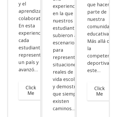
y el
que hacen
experiencia
aprendizaje
parte de
en la que
colaborativo.
nuestra
nuestros
En esta
comunidad
estudiantes
experiencia,
educativa.
subieron al
cada
Más allá de
escenario
estudiante
la
para
representó
competencia
representar
un país y
deportiva,
situaciones
avanzó…
este…
reales de la
vida escolar
y demostrar
Click
Click
Me
Me
que siempre
existen
caminos…