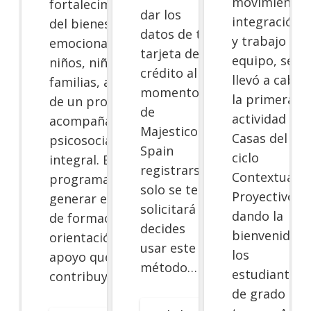
movimiento,
fortalecimiento
dar los
integración
del bienestar
datos de tu
y trabajo en
emocional de
tarjeta de
equipo, se
niños, niñas y sus
crédito al
llevó a cabo
familias, a través
momento
la primera
de un proceso de
de
actividad de
acompañamiento
Majestico
Casas del
psicosocial
Spain
ciclo
integral. Este
registrarse,
Contextual y
programa busca
solo se te
Proyectivo,
generar espacios
solicitará si
dando la
de formación,
decides
bienvenida a
orientación y
usar este
los
apoyo que
método…
estudiantes
contribuyan…
de grado