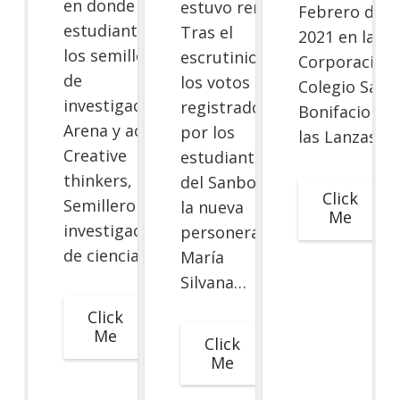
en donde los
estuvo reñida.
Febrero de
estudiantes de
Tras el
2021 en la
los semilleros
escrutinio de
Corporación
de
los votos
Colegio San
investigación
registrados
Bonifacio de
Arena y aceite,
por los
las Lanzas.…
Creative
estudiantes
thinkers,
del Sanboni,
Click
Semillero de
la nueva
Me
investigación
personera es
de ciencias…
María
Silvana…
Click
Me
Click
Me