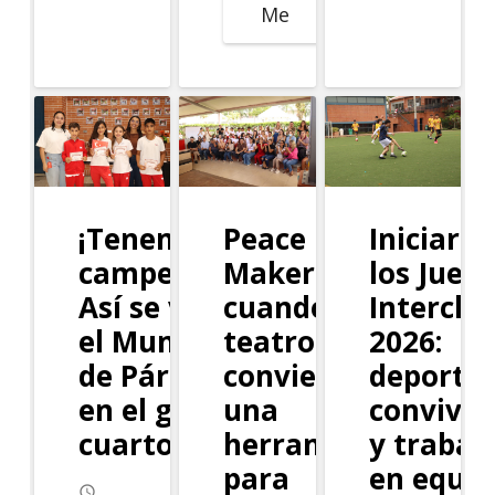
Me
¡Tenemos
Peace
Iniciaro
campeones!
Makers:
los Jueg
Así se vivió
cuando el
Intercla
el Mundial
teatro se
2026:
de Párrafos
convierte en
deporte,
en el grado
una
conviven
cuarto
herramienta
y trabaj
para
en equip
access_time