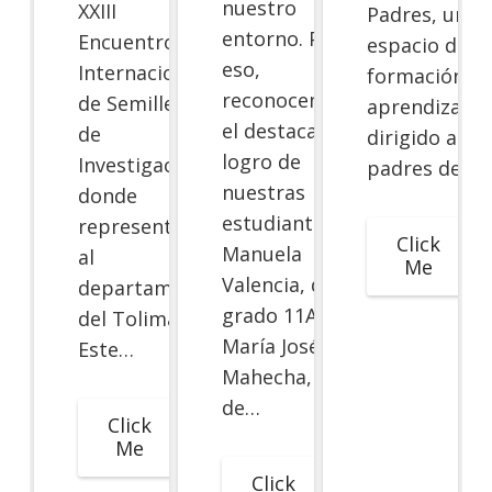
nuestro
XXIII
Padres, un
entorno. Por
Encuentro
espacio de
eso,
Internacional
formación y
reconocemos
de Semilleros
aprendizaje
el destacado
de
dirigido a los
logro de
Investigación,
padres de…
nuestras
donde
estudiantes
representarán
Click
Manuela
al
Me
Valencia, de
departamento
grado 11A, y
del Tolima.
María José
Este…
Mahecha,
de…
Click
Me
Click