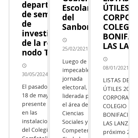
departamental
ÚTILES 2
Escolar
de semilleros
CORPOR
del
de
COLEGIO
Sanboni!
investigación
BONIFAC
de la redCOLSi,
access_time
LAS LAN
25/02/2021
nodo Tolima.
access_time
Luego de una
access_time
08/01/2021
impecable
30/05/2024
jornada
LISTAS DE
El pasado 17 y
electoral,
ÚTILES 2021
18 de mayo del
liderada por
CORPORACI
presente año,
el área de
COLEGIO SA
en las
Ciencias
BONIFACIO D
instalaciones
Sociales y
LAS LANZAS E
del Colegio
Competencias
próximo 25 