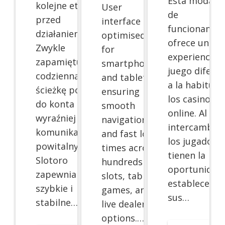
Esta modalid
kolejne etapy
User
de
przed
interface is
funcionamie
działaniem.
optimised
ofrece una
Zwykle
for
experiencia 
zapamiętują oni
smartphones
juego difere
codzienną
and tablets,
a la habitual
ścieżkę powrotu
ensuring
los casinos
do konta
smooth
online. Al ser
wyraźniej niż
navigation
intercambio,
komunikat
and fast load
los jugadore
powitalny.
times across
tienen la
Slotoro
hundreds of
oportunidad
zapewnia
slots, table
establecer
szybkie i
games, and
sus…
stabilne…
live dealer
options.…