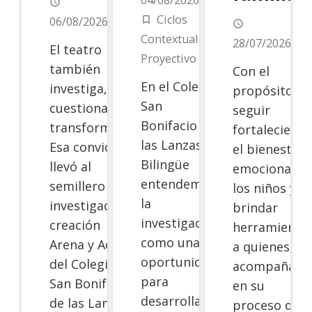
access_time
Ciclos
06/08/2026
turned_in_not
access_time
Contextual y
28/07/2026
El teatro
Proyectivo
también
Con el
En el Colegio
investiga,
propósito de
San
cuestiona y
seguir
Bonifacio de
transforma.
fortaleciend
las Lanzas
Esa convicción
el bienestar
Bilingüe
llevó al
emocional d
entendemos
semillero de
los niños y
la
investigación-
brindar
investigación
creación
herramienta
como una
Arena y Aceite
a quienes los
oportunidad
del Colegio
acompañan
para
San Bonifacio
en su
desarrollar el
de las Lanzas
proceso de