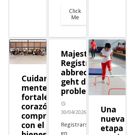
Click
Me
Majestico
Registrierung
abbrechen –
Cuidar la
geht das
mente,
problemlos?
fortalecer el
corazón: un
access_time
Una
30/04/2026
compromiso
nueva
con el
Registrarse
etapa
bienestar de
en