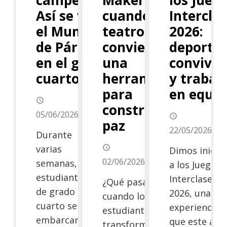
Así se vivió
cuando el
Intercla
el Mundial
teatro se
2026:
de Párrafos
convierte en
deporte,
en el grado
una
conviven
cuarto
herramienta
y trabaj
para
en equip
access_time
construir
05/06/2026
access_time
paz
22/05/2026
Durante
varias
access_time
Dimos inicio
02/06/2026
semanas, los
a los Juegos
estudiantes
Interclases
¿Qué pasa
de grado
2026, una
cuando los
cuarto se
experiencia
estudiantes
embarcaron
que este año
transforman