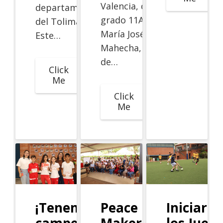
Valencia, de
departamento
grado 11A, y
del Tolima.
María José
Este…
Mahecha,
de…
Click
Me
Click
Me
¡Tenemos
Peace
Iniciaro
campeones!
Makers:
los Jueg