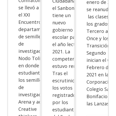
Comfatolima
Ciudadanas,
enero de 202
se llevó a cabo
el Sanboni
se reanudar
el XXI
tiene un
las clases de
Encuentro
nuevo
los grados
departamental
gobierno
Tercero a
de semilleros
escolar para
Once y los de
de
el año lectivo
Transición a
investigación –
2021. La
Segundo
Nodo Tolima,
competencia
inician el 01 
en donde los
estuvo reñida.
Febrero de
estudiantes de
Tras el
2021 en la
los semilleros
escrutinio de
Corporación
de
los votos
Colegio San
investigación
registrados
Bonifacio de
Arena y aceite,
por los
las Lanzas.…
Creative
estudiantes