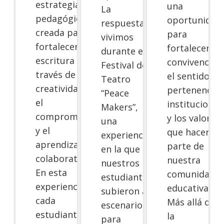
estrategia
una
La
pedagógica
oportunidad
respuesta la
creada para
para
vivimos
fortalecer la
fortalecer la
durante el
escritura a
convivencia,
Festival de
través de la
el sentido de
Teatro
creatividad,
pertenencia
“Peace
el
institucional
Makers”,
compromiso
y los valores
una
y el
que hacen
experiencia
aprendizaje
parte de
en la que
colaborativo.
nuestra
nuestros
En esta
comunidad
estudiantes
experiencia,
educativa.
subieron al
cada
Más allá de
escenario
estudiante
la
para