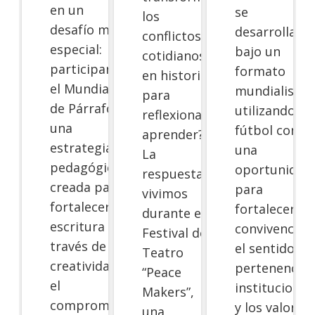
en un
se
los
desafío muy
desarrollará
conflictos
especial:
bajo un
cotidianos
participar en
formato
en historias
el Mundial
mundialista,
para
de Párrafos,
utilizando el
reflexionar y
una
fútbol como
aprender?
estrategia
una
La
pedagógica
oportunidad
respuesta la
creada para
para
vivimos
fortalecer la
fortalecer la
durante el
escritura a
convivencia,
Festival de
través de la
el sentido de
Teatro
creatividad,
pertenencia
“Peace
el
institucional
Makers”,
compromiso
y los valores
una