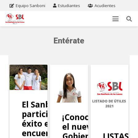
Equipo Sanboni
Estudiantes
Acudientes
Entérate
El Sanboni
participa con
¡Conoce
éxito en el
el nuevo
encuentro
LISTAS D
Gobierno