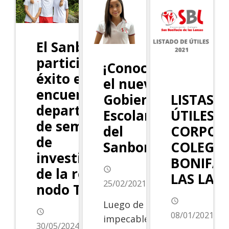
El Sanboni
participa con
¡Conoce
éxito en el
el nuevo
encuentro
LISTAS D
Gobierno
departamental
ÚTILES 2
Escolar
de semilleros
CORPOR
del
de
COLEGIO
Sanboni!
investigación
BONIFAC
de la redCOLSi,
access_time
LAS LAN
25/02/2021
nodo Tolima.
access_time
Luego de una
access_time
08/01/2021
impecable
30/05/2024