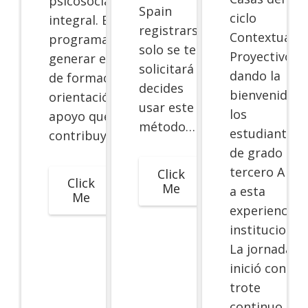
psicosocial
Spain
ciclo
integral. Este
registrarse,
Contextual y
programa busca
solo se te
Proyectivo,
generar espacios
solicitará si
dando la
de formación,
decides
bienvenida a
orientación y
usar este
los
apoyo que
método…
estudiantes
contribuyan…
de grado
tercero A y B
Click
Click
Me
a esta
Me
experiencia
institucional.
La jornada
inició con un
trote
continuo