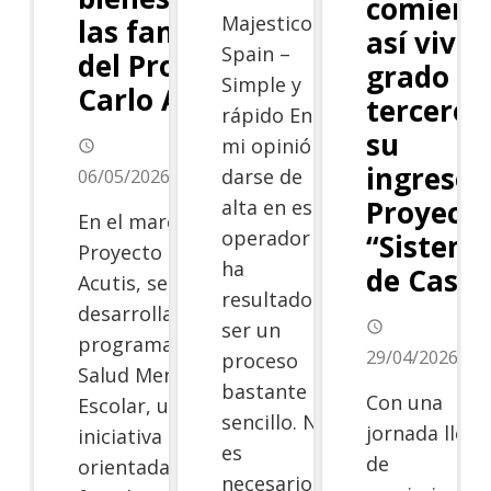
comienz
Majestico
las familias
así vivió
Spain –
del Proyecto
grado
Simple y
Carlo Acutis
tercero
rápido En
su
mi opinión,
access_time
ingreso 
darse de
06/05/2026
Proyect
alta en este
En el marco del
operador
“Sistem
Proyecto Carlo
ha
de Casas
Acutis, se
resultado
desarrolla el
ser un
access_time
programa de
29/04/2026
proceso
Salud Mental
bastante
Con una
Escolar, una
sencillo. No
jornada llena
iniciativa
es
de
orientada al
necesario