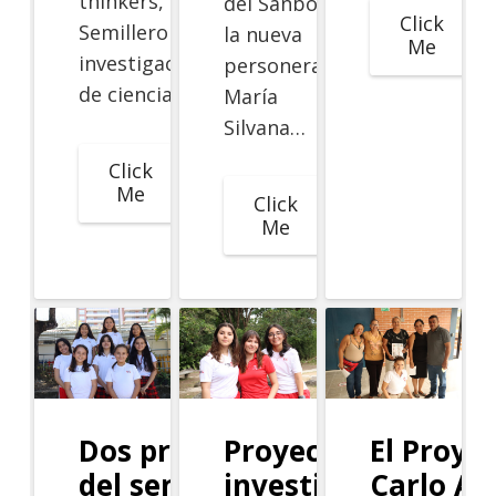
thinkers,
del Sanboni,
Click
Semillero de
la nueva
Me
investigación
personera es
de ciencias…
María
Silvana…
Click
Me
Click
Me
Dos proyectos
Proyecto de
El Proye
del semillero
investigación
Carlo Ac