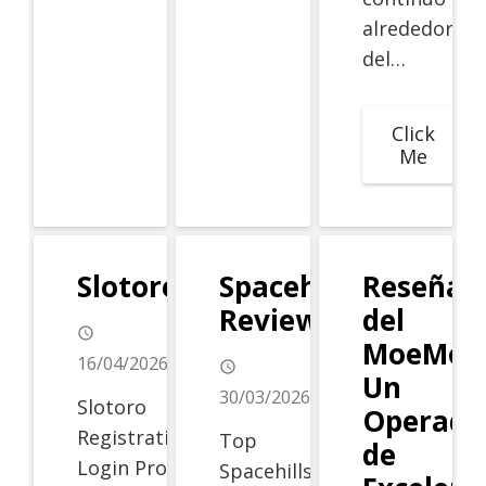
alrededor
del…
Click
Me
Slotoro
Spacehills
Reseña
Review
del
access_time
MoeMoe 
16/04/2026
access_time
Un
30/03/2026
Slotoro
Operado
Registration And
Top
de
Login Process
Spacehills