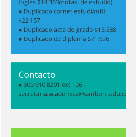
Inglés $14.363(notas, de estudio)
● Duplicado carnet estudiantil
$22.157
● Duplicado acta de grado $15.588
● Duplicado de diploma $71.926
Contacto
● 300 910 8201 ext 126 -
secretaria.academica@sanboni.edu.co