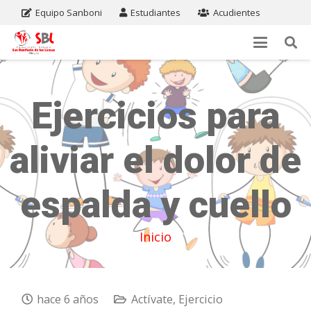
Equipo Sanboni
Estudiantes
Acudientes
Ejercicios para
aliviar el dolor de
espalda y cuello
Inicio
hace 6 años
Actívate
,
Ejercicio