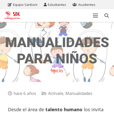
Equipo Sanboni
Estudiantes
Acudientes
MANUALIDADES
PARA NIÑOS
Inicio
hace 6 años
Actívate
,
Manualidades
Desde el área de
talento humano
los invita