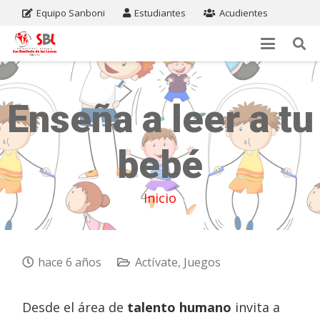
Equipo Sanboni
Estudiantes
Acudientes
Enseña a leer a tu
bebé
Inicio
hace 6 años
Actívate
,
Juegos
Desde el área de
talento humano
invita a