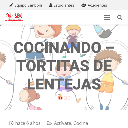
Equipo Sanboni
Estudiantes
Acudientes
COCINANDO –
TORTITAS DE
LENTEJAS
Inicio
hace 6 años
Actívate
,
Cocina